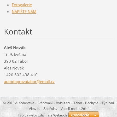
Fotogalerie
NAPIŠTE NÁM
Kontakt
Aleš Novák
Tř. 9. května
390 02 Tábor
Aleš Novák
+420 602 438 410
autodopr
avatabor
@email.c
z
© 2015 Autodoprava - Stěhování - Vyklízení - Tábor - Bechyně - Týn nad
Vltavou - Soběslav - Veselí nad Lužnicí
Tvorba webu zdarma s Webnode