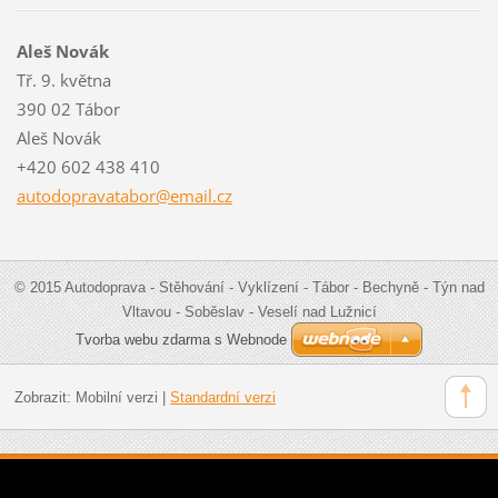
Aleš Novák
Tř. 9. května
390 02 Tábor
Aleš Novák
+420 602 438 410
autodopr
avatabor
@email.c
z
© 2015 Autodoprava - Stěhování - Vyklízení - Tábor - Bechyně - Týn nad
Vltavou - Soběslav - Veselí nad Lužnicí
Tvorba webu zdarma s Webnode
Zobrazit:
Mobilní verzi
|
Standardní verzi